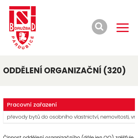
ODDĚLENÍ ORGANIZAČNÍ (320)
Pracovní zařazení
převody bytů do osobního vlastnictví, nemovitosti, vni
Činnost oddělení organizačního (dále jen OO) zajišťuje