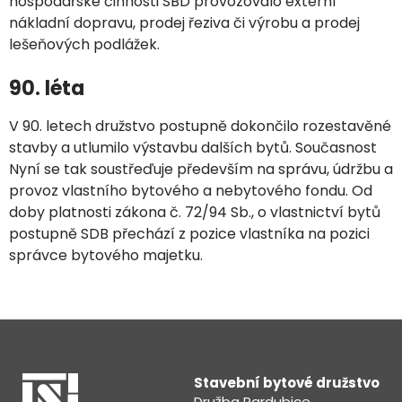
hospodářské činnosti SBD provozovalo externí
nákladní dopravu, prodej řeziva či výrobu a prodej
lešeňových podlážek.
90. léta
V 90. letech družstvo postupně dokončilo rozestavěné
stavby a utlumilo výstavbu dalších bytů. Současnost
Nyní se tak soustřeďuje především na správu, údržbu a
provoz vlastního bytového a nebytového fondu. Od
doby platnosti zákona č. 72/94 Sb., o vlastnictví bytů
postupně SDB přechází z pozice vlastníka na pozici
správce bytového majetku.
Stavební bytové družstvo
Družba Pardubice