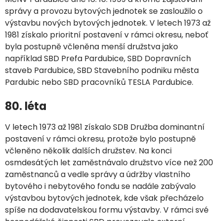
správy a provozu bytových jednotek se zasloužilo o
výstavbu nových bytových jednotek. V letech 1973 až
1981 získalo prioritní postavení v rámci okresu, neboť
byla postupně včleněna menší družstva jako
například SBD Prefa Pardubice, SBD Dopravních
staveb Pardubice, SBD Stavebního podniku města
Pardubic nebo SBD pracovníků TESLA Pardubice.
80. léta
V letech 1973 až 1981 získalo SDB Družba dominantní
postavení v rámci okresu, protože bylo postupně
včleněno několik dalších družstev. Na konci
osmdesátých let zaměstnávalo družstvo více než 200
zaměstnanců a vedle správy a údržby vlastního
bytového i nebytového fondu se nadále zabývalo
výstavbou bytových jednotek, kde však přecházelo
spíše na dodavatelskou formu výstavby. V rámci své