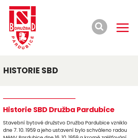
HISTORIE SBD
Historie SBD Družba Pardubice
Stavební bytové družstvo Družba Pardubice vzniklo
dne 7. 10. 1959 a jeho ustavení bylo schváleno radou
MěNV Pardubice dne 16. 10. 1959 a kromě zajišťování